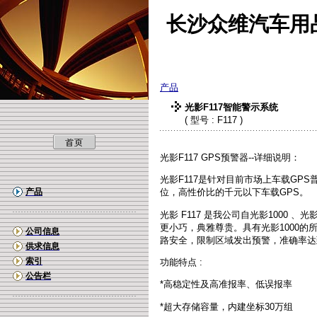
长沙众维汽车用
产品
光影F117智能警示系统
( 型号 : F117 )
光影F117 GPS预警器--详细说明：
光影F117是针对目前市场上车载GP
产品
位，高性价比的千元以下车载GPS。
光影 F117 是我公司自光影1000 
更小巧，典雅尊贵。具有光影1000的
公司信息
路安全，限制区域发出预警，准确率达
供求信息
索引
功能特点 :
公告栏
*高稳定性及高准报率、低误报率
*超大存储容量，内建坐标30万组